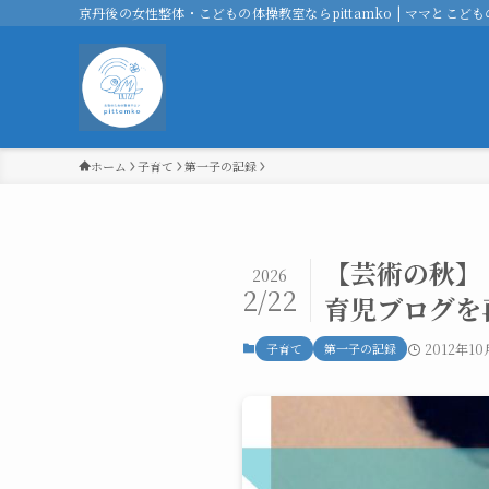
京丹後の女性整体・こどもの体操教室ならpittamko | ママとこどもの
ホーム
子育て
第一子の記録
【芸術の秋】
2026
2/22
育児ブログを
子育て
第一子の記録
2012年10