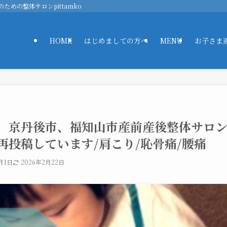
ための整体サロンpittamko
HOME
はじめましての方へ
MENU
お子さま
 京丹後市、福知山市産前産後整体サロン
再投稿しています/肩こり/恥骨痛/腰痛
月1日
2026年2月22日