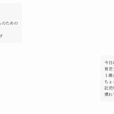
！
ものための
です
今日
育児
１歳
ちょ
託児
慣れ