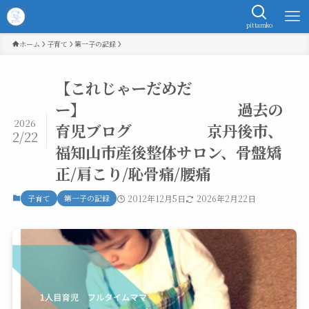
pittamko
ホーム
子育て
第一子の記録
【これじゃーだめだ
ー】 過去の
2026
育児ブログ 京丹後市、
2/22
福知山市産後整体サロン、骨盤矯
正/肩こり/恥骨痛/腰痛
子育て
第一子の記録
2012年12月5日
2026年2月22日