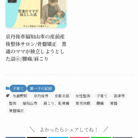
京丹後市福知山市の産前産
後整体サロン/骨盤矯正 普
通のママが独立しようとし
た話⑥/腰痛/肩こり
子育て
第一子の記録
与謝野町
京丹後市
京都北部
女性整体
子育て
宮津市
整体
福知山市
肩こり，恥骨痛
育児休暇
腰痛
骨盤
骨盤矯正
よかったらシェアしてね！