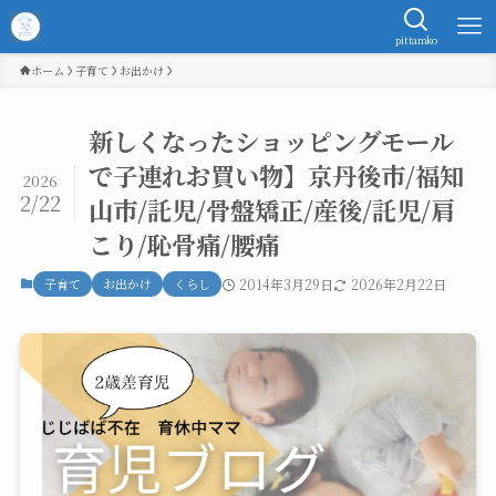
pittamko
ホーム
子育て
お出かけ
新しくなったショッピングモール
で子連れお買い物】京丹後市/福知
2026
2/22
山市/託児/骨盤矯正/産後/託児/肩
こり/恥骨痛/腰痛
子育て
お出かけ
くらし
2014年3月29日
2026年2月22日