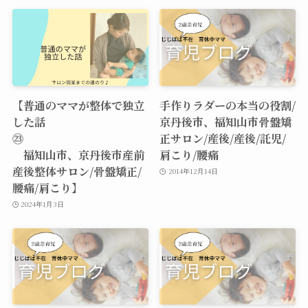
【普通のママが整体で独立
手作りラダーの本当の役割/
した話
京丹後市、福知山市骨盤矯
㉓
正サロン/産後/産後/託児/
福知山市、京丹後市産前
肩こり/腰痛
産後整体サロン/骨盤矯正/
2014年12月14日
腰痛/肩こり】
2024年1月3日