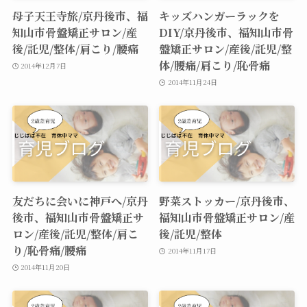
母子天王寺旅/京丹後市、福
キッズハンガーラックを
知山市骨盤矯正サロン/産
DIY/京丹後市、福知山市骨
後/託児/整体/肩こり/腰痛
盤矯正サロン/産後/託児/整
体/腰痛/肩こり/恥骨痛
2014年12月7日
2014年11月24日
友だちに会いに神戸へ/京丹
野菜ストッカー/京丹後市、
後市、福知山市骨盤矯正サ
福知山市骨盤矯正サロン/産
ロン/産後/託児/整体/肩こ
後/託児/整体
り/恥骨痛/腰痛
2014年11月17日
2014年11月20日