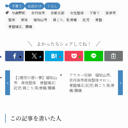
子育て
お出かけ
くらし
与謝野町
京丹後市
京都北部
女性整体
子育て
宮津市
整体
産後
福知山市
肩こり，恥骨痛
託児
骨盤
骨盤矯正，腰痛
よかったらシェアしてね！
アウター収納 福知山市、
【2歳児の習い事】福知山
京丹後市産後整体サロン、
市 産後整体 骨盤矯正/
骨盤矯正/託児/肩こり/恥骨
託児/肩こり/恥骨痛/腰痛
痛/腰痛
この記事を書いた人