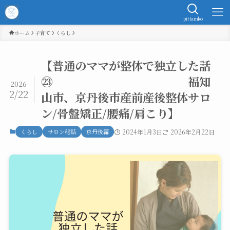
pittamko
ホーム
子育て
くらし
【普通のママが整体で独立した話
㉓ 福知
2026
2/22
山市、京丹後市産前産後整体サロ
ン/骨盤矯正/腰痛/肩こり】
くらし
サロン秘話
京丹後編
2024年1月3日
2026年2月22日