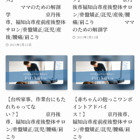
ママのための解剖
後市福知山市産後整体サロ
学 京丹後
ン/骨盤矯正/託児/産後/腰
市、福知山市産前産後整体
痛/肩こり ママ
サロン/骨盤矯正/託児/産
のための解剖学
後/腰痛/肩こり
2023年2月13日
2023年2月22日
【台所家事、作業台にもた
【赤ちゃんの抱っこワンポ
れちゃってな
イントアドバイ
い？】 京丹後
ス！】 京丹後市、
市、福知山市産後整体サロ
福知山市産前産後整体サロ
ン/骨盤矯正/託児/腰痛/肩
ン/骨盤矯正/託児/腰痛/肩
こり
こり