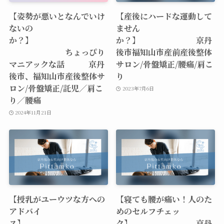
【姿勢が悪いとなんでいけ
【産後にハードな運動して
ないの
ません
か？】
か？】 京丹
ちょっぴり
後市福知山市産前産後整体
マニアックな話 京丹
サロン/骨盤矯正/腰痛/肩こ
後市、福知山市産後整体サ
り
ロン/骨盤矯正/託児／肩こ
2023年7月6日
り／腰痛
2024年11月21日
【授乳がユーウツな方への
【寝ても腰が痛い！人のた
アドバイ
めのセルフチェッ
ス】
ク】 京丹