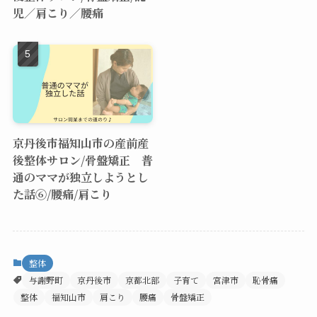
児／肩こり／腰痛
京丹後市福知山市の産前産
後整体サロン/骨盤矯正 普
通のママが独立しようとし
た話⑥/腰痛/肩こり
整体
与謝野町
京丹後市
京都北部
子育て
宮津市
恥骨痛
整体
福知山市
肩こり
腰痛
骨盤矯正