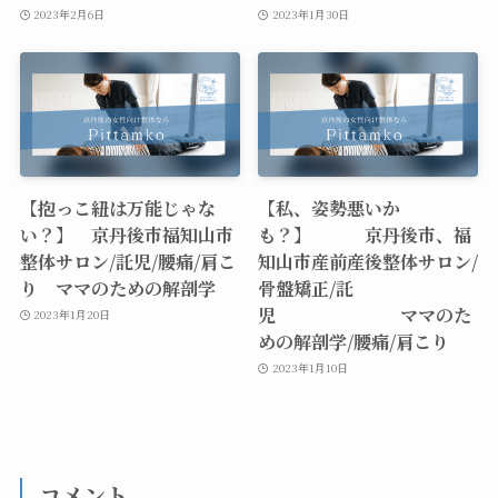
2023年2月6日
2023年1月30日
【抱っこ紐は万能じゃな
【私、姿勢悪いか
い？】 京丹後市福知山市
も？】 京丹後市、福
整体サロン/託児/腰痛/肩こ
知山市産前産後整体サロン/
り ママのための解剖学
骨盤矯正/託
児 ママのた
2023年1月20日
めの解剖学/腰痛/肩こり
2023年1月10日
コメント